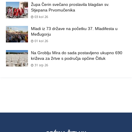
Župa Čerin svečano proslavila blagdan sv.
Stjepana Prvomučenika
03 kol 26
Mladi iz 73 države na početku 37. Mladifesta u
Međugorju
01 kol 26
Na Groblju Mira do sada postavljeno ukupno 690
križeva za žrtve s područja općine Čitluk
31 srp 26