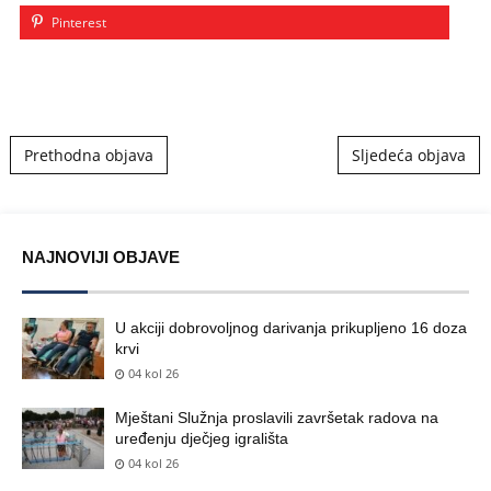
Pinterest
Post navigation
Prethodna objava
Sljedeća objava
NAJNOVIJI OBJAVE
U akciji dobrovoljnog darivanja prikupljeno 16 doza
krvi
04 kol 26
Mještani Služnja proslavili završetak radova na
uređenju dječjeg igrališta
04 kol 26