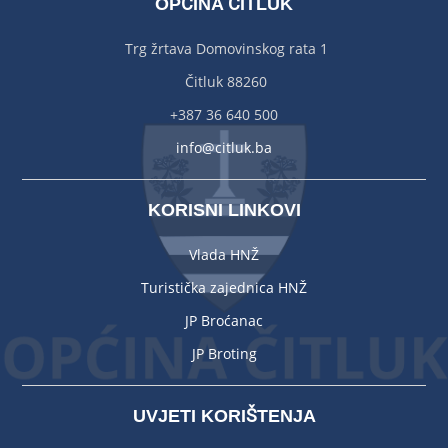
OPĆINA ČITLUK
Trg žrtava Domovinskog rata 1
Čitluk 88260
+387 36 640 500
info@citluk.ba
KORISNI LINKOVI
Vlada HNŽ
Turistička zajednica HNŽ
JP Broćanac
JP Broting
UVJETI KORIŠTENJA