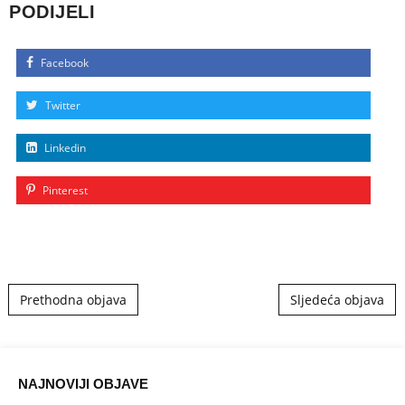
PODIJELI
Facebook
Twitter
Linkedin
Pinterest
Post navigation
Prethodna objava
Sljedeća objava
NAJNOVIJI OBJAVE