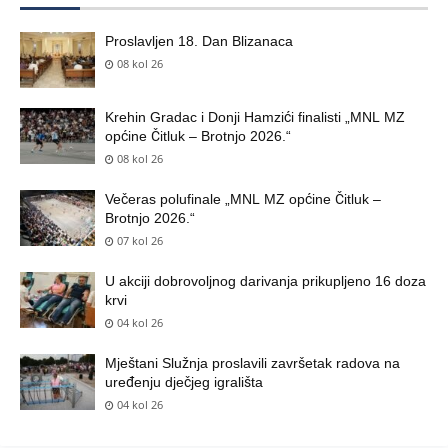
Proslavljen 18. Dan Blizanaca
08 kol 26
Krehin Gradac i Donji Hamzići finalisti „MNL MZ
općine Čitluk – Brotnjo 2026.“
08 kol 26
Večeras polufinale „MNL MZ općine Čitluk –
Brotnjo 2026.“
07 kol 26
U akciji dobrovoljnog darivanja prikupljeno 16 doza
krvi
04 kol 26
Mještani Služnja proslavili završetak radova na
uređenju dječjeg igrališta
04 kol 26