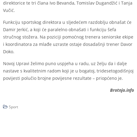
direktorice te tri člana Ivo Bevanda, Tomislav Dugandžić i Tanja
Vučić.
Funkciju sportskog direktora u sljedećem razdoblju obnašat će
Damir Jerkić, a koji će paralelno obnašati i funkciju šefa
stručnog stožera. Na poziciji pomoćnog trenera seniorske ekipe
i koordinatora za mlađe uzraste ostaje dosadašnji trener Davor
Doko.
Novoj Upravi želimo puno uspjeha u radu, uz želju da i dalje
nastave s kvalitetnim radom koji je u bogatoj, tridesetogodišnjoj
povijesti polučio brojne povijesne rezultate – priopćeno je.
Brotnjo.info
Sport