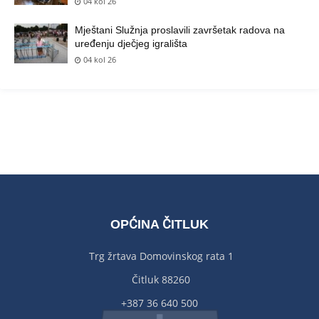
04 kol 26
Mještani Služnja proslavili završetak radova na
uređenju dječjeg igrališta
04 kol 26
OPĆINA ČITLUK
Trg žrtava Domovinskog rata 1
Čitluk 88260
+387 36 640 500