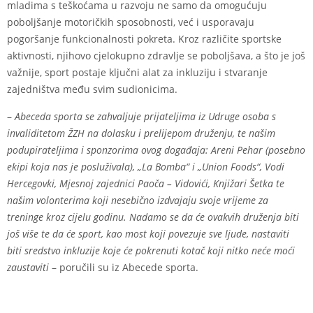
mladima s teškoćama u razvoju ne samo da omogućuju
poboljšanje motoričkih sposobnosti, već i usporavaju
pogoršanje funkcionalnosti pokreta. Kroz različite sportske
aktivnosti, njihovo cjelokupno zdravlje se poboljšava, a što je još
važnije, sport postaje ključni alat za inkluziju i stvaranje
zajedništva među svim sudionicima.
–
Abeceda sporta se zahvaljuje prijateljima iz Udruge osoba s
invaliditetom ŽZH na dolasku i prelijepom druženju, te našim
podupirateljima i sponzorima ovog događaja: Areni Pehar (posebno
ekipi koja nas je posluživala), „La Bomba“ i „Union Foods“, Vodi
Hercegovki, Mjesnoj zajednici Paoča – Vidovići, Knjižari Šetka te
našim volonterima koji nesebično izdvajaju svoje vrijeme za
treninge kroz cijelu godinu. Nadamo se da će ovakvih druženja biti
još više te da će sport, kao most koji povezuje sve ljude, nastaviti
biti sredstvo inkluzije koje će pokrenuti kotač koji nitko neće moći
zaustaviti
– poručili su iz Abecede sporta.