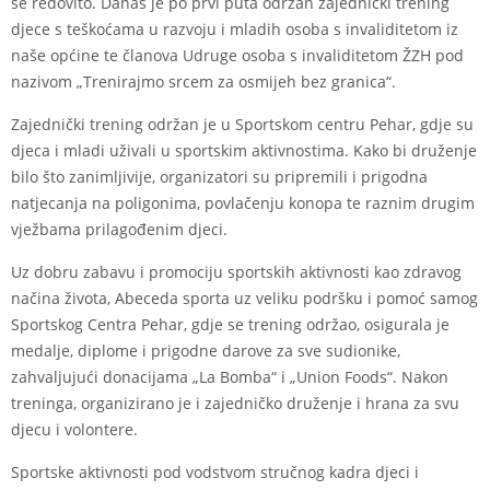
se redovito. Danas je po prvi puta održan zajednički trening
djece s teškoćama u razvoju i mladih osoba s invaliditetom iz
naše općine te članova Udruge osoba s invaliditetom ŽZH pod
nazivom „Trenirajmo srcem za osmijeh bez granica“.
Zajednički trening održan je u Sportskom centru Pehar, gdje su
djeca i mladi uživali u sportskim aktivnostima. Kako bi druženje
bilo što zanimljivije, organizatori su pripremili i prigodna
natjecanja na poligonima, povlačenju konopa te raznim drugim
vježbama prilagođenim djeci.
Uz dobru zabavu i promociju sportskih aktivnosti kao zdravog
načina života, Abeceda sporta uz veliku podršku i pomoć samog
Sportskog Centra Pehar, gdje se trening održao, osigurala je
medalje, diplome i prigodne darove za sve sudionike,
zahvaljujući donacijama „La Bomba“ i „Union Foods“. Nakon
treninga, organizirano je i zajedničko druženje i hrana za svu
djecu i volontere.
Sportske aktivnosti pod vodstvom stručnog kadra djeci i