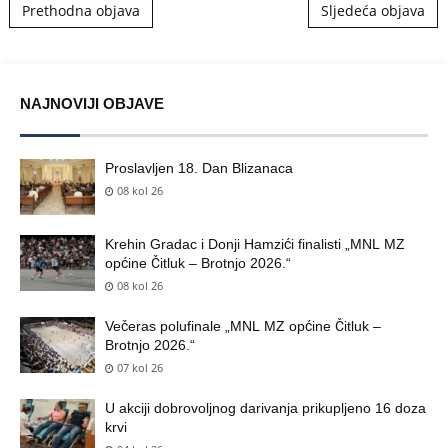
Post navigation
Prethodna objava
Sljedeća objava
NAJNOVIJI OBJAVE
Proslavljen 18. Dan Blizanaca
08 kol 26
Krehin Gradac i Donji Hamzići finalisti „MNL MZ
općine Čitluk – Brotnjo 2026.“
08 kol 26
Večeras polufinale „MNL MZ općine Čitluk –
Brotnjo 2026.“
07 kol 26
U akciji dobrovoljnog darivanja prikupljeno 16 doza
krvi