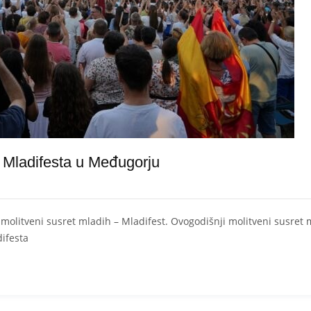
. Mladifesta u Međugorju
litveni susret mladih – Mladifest. Ovogodišnji molitveni susret m
difesta