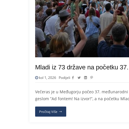
Mladi iz 73 države na početku 37
kol 1, 2026
Podijeli
Večeras je u Međugorju počeo 37. međunarodni mo
geslom ”Ad fontem! Na izvor!”, a na početku Mla
Pročitaj Više