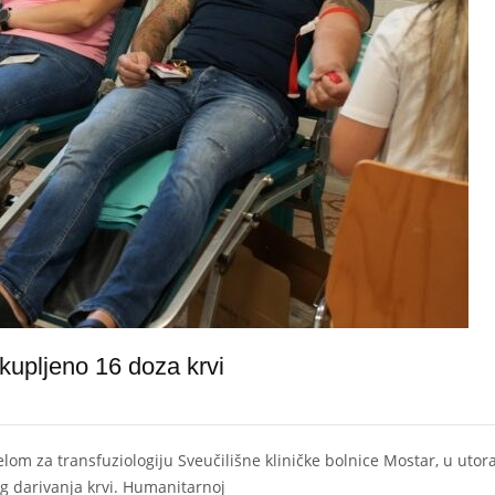
ikupljeno 16 doza krvi
elom za transfuziologiju Sveučilišne kliničke bolnice Mostar, u utora
og darivanja krvi. Humanitarnoj