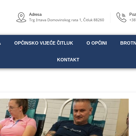
Adresa
Poz
Trg žrtava Domovinskog rata 1, Čitluk 88260
+38
A
OPĆINSKO VIJEĆE ČITLUK
O OPĆINI
BROT
KONTAKT