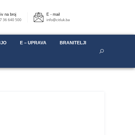
iv na broj
E - mail
7 36 640 500
info@citluk.ba
NJO
E – UPRAVA
BRANITELJI