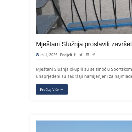
Mještani Služnja proslavili završe
kol 4, 2026
Podijeli
Mještani Služnja okupili su se sinoć u Sportskom 
unaprjeđeni su sadržaji namijenjeni za najmlađ
Pročitaj Više