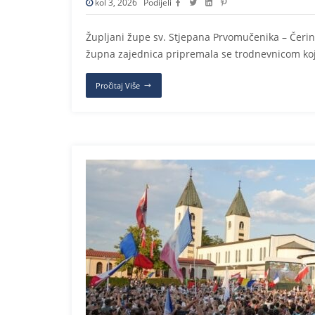
kol 3, 2026
Podijeli
Župljani župe sv. Stjepana Prvomučenika – Čerin 
župna zajednica pripremala se trodnevnicom koj
Pročitaj Više