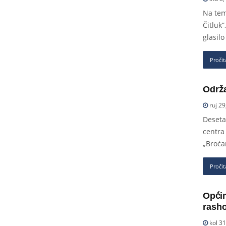
Na tem
Čitluk”
glasil
Pročit
Održa
ruj 29
Deseta
centra 
„Broća
Pročit
Općin
rash
kol 31