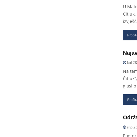
U Malo
Čitluk
izvješ
Pročit
Najav
kol 28
Na tem
Čitluk”
glasil
Pročit
Održa
srp 25
Pod pr