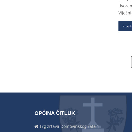
dvoran
Vijećn
Pročit
OPĆINA ČITLUK
Trg žrtava Domovinskog rata 1