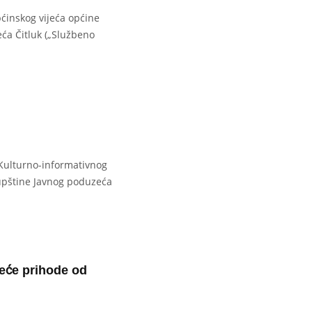
pćinskog vijeća općine
jeća Čitluk („Službeno
 Kulturno-informativnog
Skupštine Javnog poduzeća
veće prihode od