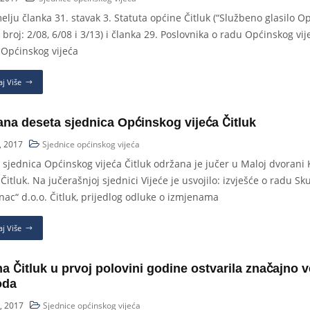
elju članka 31. stavak 3. Statuta općine Čitluk (“Službeno glasilo O
, broj: 2/08, 6/08 i 3/13) i članka 29. Poslovnika o radu Općinskog vi
o Općinskog vijeća
aj Više
na deseta sjednica Općinskog vijeća Čitluk
, 2017
Sjednice općinskog vijeća
 sjednica Općinskog vijeća Čitluk održana je jučer u Maloj dvorani
Čitluk. Na jučerašnjoj sjednici Vijeće je usvojilo: izvješće o radu 
nac“ d.o.o. Čitluk, prijedlog odluke o izmjenama
aj Više
a Čitluk u prvoj polovini godine ostvarila značajno 
oda
, 2017
Sjednice općinskog vijeća