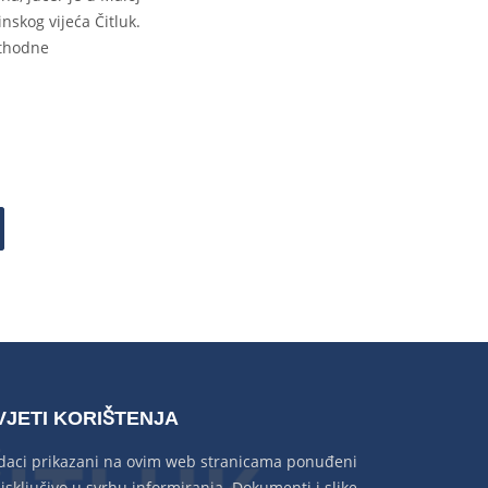
skog vijeća Čitluk.
ethodne
VJETI KORIŠTENJA
daci prikazani na ovim web stranicama ponuđeni
 isključivo u svrhu informiranja. Dokumenti i slike