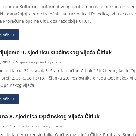
j dvorani Kulturno – informativnog centra danas je održana 9. sjed
. Na današnjoj sjednici vijećnici su razmatrali Prijedlog odluke o u
ća Proračuna općine Čitluk za razdoblje 01.01.
aj Više
ljujemo 9. sjednicu Općinskog vijeća Čitluk
, 2017
Sjednice općinskog vijeća
elju članka 31. stavak 3. Statuta općine Čitluk (“Službeno glasilo O
, broj: 2/08, 6/08 i 3/13) i članka 29. Poslovnika o radu Općinskog vi
o Općinskog vijeća
aj Više
na 8. sjednica Općinskog vijeća Čitluk
, 2017
Sjednice općinskog vijeća
edsjedanjem predsjednika Općinskog vijeća Čitluk Predraga Smoljan