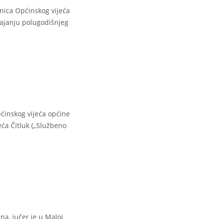
nica Općinskog vijeća
svajanju polugodišnjeg
pćinskog vijeća općine
jeća Čitluk („Službeno
a, jučer je u Maloj