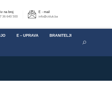
iv na broj
E - mail
7 36 640 500
info@citluk.ba
NJO
E – UPRAVA
BRANITELJI