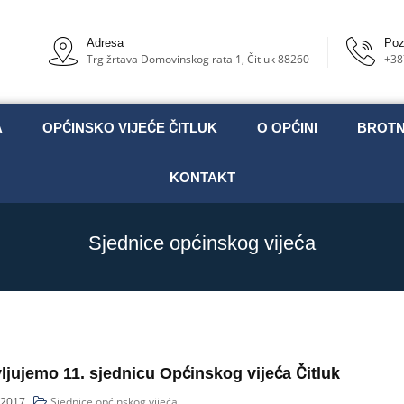
Adresa
Poz
Trg žrtava Domovinskog rata 1, Čitluk 88260
+38
A
OPĆINSKO VIJEĆE ČITLUK
O OPĆINI
BROT
KONTAKT
Sjednice općinskog vijeća
ljujemo 11. sjednicu Općinskog vijeća Čitluk
 2017
Sjednice općinskog vijeća