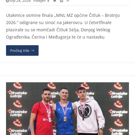
srp 28, 2026
Podijeli
Utakmice osmine finala „MNL MZ općine Čitluk – Brotnjo
2026.“ odigrane su sinoć na Jakerovcu. U četvrtfinale
plasirale su se momčadi Čitluk Selja, Donjeg Velikog
Ograđenika, Čerina i Međugorja te će u nastavku
Pročitaj Više