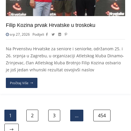
Filip Kozina prvak Hrvatske u troskoku
srp 27, 2026
Podijeli
Na Prvenstvu Hrvatske za seniore i seniorke, održanom 25. i
26. srpnja u Zagrebu, u organizaciji Atletskog kluba Dinamo-
Zrinjevac, član Atletskog kluba Brotnjo Filip Kozina ostvario
je još jedan vrhunski rezultat osvojivši naslov
Pročitaj Više
1
2
3
…
454