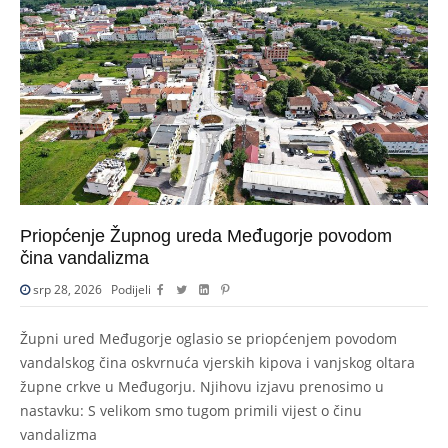
Priopćenje Župnog ureda Međugorje povodom
čina vandalizma
srp 28, 2026
Podijeli
Župni ured Međugorje oglasio se priopćenjem povodom
vandalskog čina oskvrnuća vjerskih kipova i vanjskog oltara
župne crkve u Međugorju. Njihovu izjavu prenosimo u
nastavku: S velikom smo tugom primili vijest o činu
vandalizma